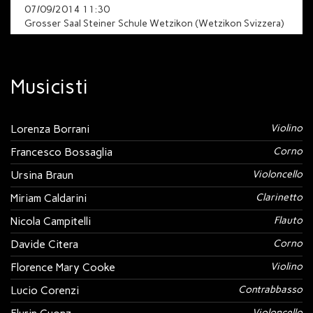
07/09/2014 11:30
Grosser Saal Steiner Schule Wetzikon (Wetzikon Svizzera)
Musicisti
Lorenza Borrani
Violino
Francesco Bossaglia
Corno
Ursina Braun
Violoncello
Miriam Caldarini
Clarinetto
Nicola Campitelli
Flauto
Davide Citera
Corno
Florence Mary Cooke
Violino
Lucio Corenzi
Contrabbasso
Violoncello