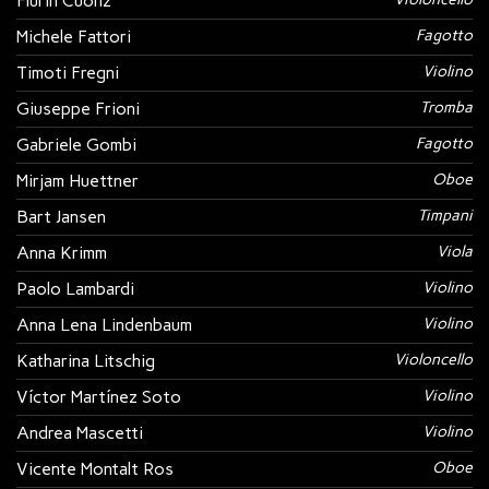
Flurin Cuonz
Michele Fattori
Fagotto
Timoti Fregni
Violino
Giuseppe Frioni
Tromba
Gabriele Gombi
Fagotto
Mirjam Huettner
Oboe
Bart Jansen
Timpani
Anna Krimm
Viola
Paolo Lambardi
Violino
Anna Lena Lindenbaum
Violino
Katharina Litschig
Violoncello
Víctor Martínez Soto
Violino
Andrea Mascetti
Violino
Vicente Montalt Ros
Oboe