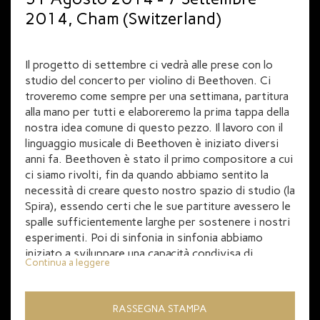
2014, Cham (Switzerland)
Il progetto di settembre ci vedrà alle prese con lo
studio del concerto per violino di Beethoven. Ci
troveremo come sempre per una settimana, partitura
alla mano per tutti e elaboreremo la prima tappa della
nostra idea comune di questo pezzo. Il lavoro con il
linguaggio musicale di Beethoven è iniziato diversi
anni fa. Beethoven è stato il primo compositore a cui
ci siamo rivolti, fin da quando abbiamo sentito la
necessità di creare questo nostro spazio di studio (la
Spira), essendo certi che le sue partiture avessero le
spalle sufficientemente larghe per sostenere i nostri
esperimenti. Poi di sinfonia in sinfonia abbiamo
iniziato a sviluppare una capacità condivisa di
Continua a leggere
interpretazione del testo. E’ da tanto tempo che
vogliamo studiare anche il concerto per violino, sia
perché è una partitura estremamente sinfonica, in cui
RASSEGNA STAMPA
l’orchestra ha un ruolo più protagonistico che di