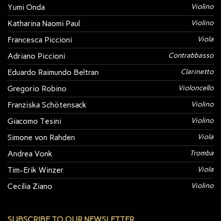
Yumi Onda
Violino
Katharina Naomi Paul
Violino
Francesca Piccioni
Viola
Adriano Piccioni
Contrabbasso
Eduardo Raimundo Beltran
Clarinetto
Gregorio Robino
Violoncello
Franziska Schötensack
Violino
Giacomo Tesini
Violino
Simone von Rahden
Viola
Andrea Vonk
Tromba
Tim-Erik Winzer
Viola
Cecilia Ziano
Violino
SUBSCRIBE TO OUR NEWSLETTER