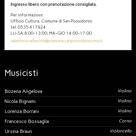
Ingresso libero con prenotazione consigliata.
Per informazioni:
Ufficio Cultura, Comune di San Possidonio
tel. 0535 417924
LU-SA 8:00-13:00; MA-GIO 14:00-17:00
valentina.rebecchi@comune.sanpossidonio.mo.it
Musicisti
Bozena Angelova
Violino
Nicola Bignami
Violino
Lorenza Borrani
Violino
Francesco Bossaglia
Corno
Ursina Braun
Violoncello