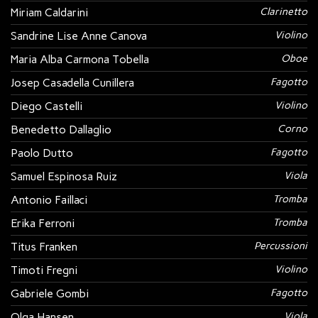
Miriam Caldarini
Clarinetto
Sandrine Lise Anne Canova
Violino
Maria Alba Carmona Tobella
Oboe
Josep Casadella Cunillera
Fagotto
Diego Castelli
Violino
Benedetto Dallaglio
Corno
Paolo Dutto
Fagotto
Samuel Espinosa Ruiz
Viola
Antonio Faillaci
Tromba
Erika Ferroni
Tromba
Titus Franken
Percussioni
Timoti Fregni
Violino
Gabriele Gombi
Fagotto
Olga Hansen
Viola