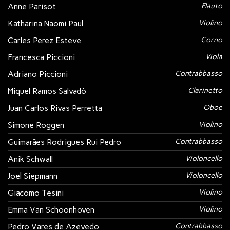
Anne Parisot
Flauto
Katharina Naomi Paul
Violino
Carles Perez Esteve
Corno
Francesca Piccioni
Viola
Adriano Piccioni
Contrabbasso
Miquel Ramos Salvadó
Clarinetto
Juan Carlos Rivas Perretta
Oboe
Simone Roggen
Violino
Guimarães Rodrigues Rui Pedro
Contrabbasso
Anik Schwall
Violoncello
Joel Siepmann
Violoncello
Giacomo Tesini
Violino
Emma Van Schoonhoven
Violino
Pedro Vares de Azevedo
Contrabbasso