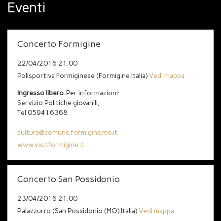
Eventi
disparte, ma allo stesso tempo in grado di lanciare il
sasso verso l’avvenire; un ‘progressivo’ chiuso in se
stesso.
Concerto Formigine
22/04/2016 21:00
Polisportiva Formiginese (Formigine Italia)
Vedi mappa
Ingresso libero.
Per informazioni:
Servizio Politiche giovanili,
Tel 059416368
cultura@comune.formigine.mo.it
www.visitformigine.it
Concerto San Possidonio
23/04/2016 21:00
Palazzurro (San Possidonio (MO) Italia)
Vedi mappa