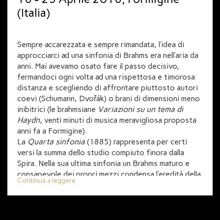
(Italia)
Sempre accarezzata e sempre rimandata, l’idea di
approcciarci ad una sinfonia di Brahms era nell’aria da
anni. Mai avevamo osato fare il passo decisivo,
fermandoci ogni volta ad una rispettosa e timorosa
distanza e scegliendo di affrontare piuttosto autori
coevi (Schumann, Dvořák) o brani di dimensioni meno
inibitrici (le brahmsiane
Variazioni su un tema di
Haydn
, venti minuti di musica meravigliosa proposta
anni fa a Formigine).
La
Quarta sinfonia
(1885) rappresenta per certi
versi la summa dello studio compiuto finora dalla
Spira. Nella sua ultima sinfonia un Brahms maturo e
consapevole dei propri mezzi condensa l’eredità della
Continua a leggere
musica del passato, anche quello lontano e dalle
forme arcaiche, coniugandola al presente, con uno
sguardo rivolto al secolo nuovo. È un Brahms
precocemente invecchiato, sempre più isolato e in