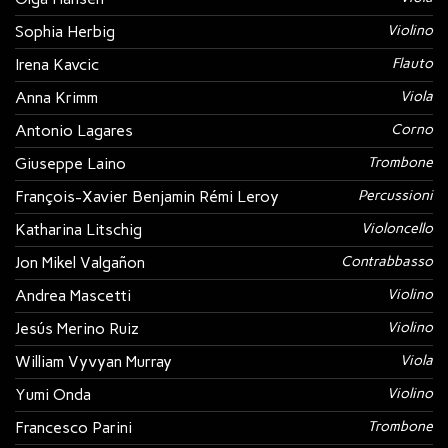
Sophia Herbig
Violino
Irena Kavcic
Flauto
Anna Krimm
Viola
Antonio Lagares
Corno
Giuseppe Laino
Trombone
François-Xavier Benjamin Rémi Leroy
Percussioni
Katharina Litschig
Violoncello
Jon Mikel Valgañon
Contrabbasso
Andrea Mascetti
Violino
Jesús Merino Ruiz
Violino
William Vyvyan Murray
Viola
Yumi Onda
Violino
Francesco Parini
Trombone