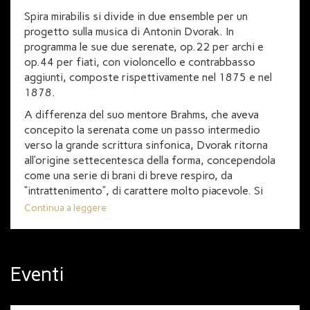
Spira mirabilis si divide in due ensemble per un
progetto sulla musica di Antonin Dvorak. In
programma le sue due serenate, op.22 per archi e
op.44 per fiati, con violoncello e contrabbasso
aggiunti, composte rispettivamente nel 1875 e nel
1878.
A differenza del suo mentore Brahms, che aveva
concepito la serenata come un passo intermedio
verso la grande scrittura sinfonica, Dvorak ritorna
all’origine settecentesca della forma, concependola
come una serie di brani di breve respiro, da
“intrattenimento”, di carattere molto piacevole. Si
sente nei diversi movimenti delle due serenate la
Continua a leggere
presenza del carattere folklorico, delle danze di
origine slava, presenti in tutta la produzione di
Dvorak, cameristica e sinfonica. Ascolterete i due
brani in due sere e due luoghi diversi; in questo modo
Eventi
si apprezzerà meglio la differenza tra i due mondi
sonori degli archi e dei fiati, ognuno con il proprio