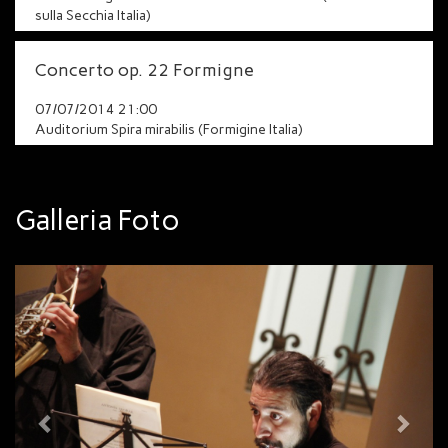
sulla Secchia Italia)
Concerto op. 22 Formigne
07/07/2014 21:00
Auditorium Spira mirabilis (Formigine Italia)
Galleria Foto
Previous
Next