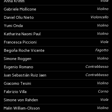
Anna Krimm
Viola
Gabriele Mollicone
Violino
Daniel Oliu Nieto
Violoncello
Yumi Onda
Violino
Katharina Naomi Paul
Violino
Francesca Piccioni
Viola
Begoña Roche Vicente
Fagotto
Simone Roggen
Violino
Eugenio Romano
Contrabbasso
Juan Sebastián Ruiz Jaen
Contrabbasso
Giacomo Tesini
Violino
Fabrizio Villa
Corno
Simone von Rahden
Viola
Malin William-Olsson
Violino