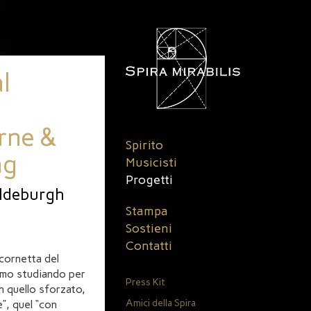
l
rne &
Spirito
ng
Musicisti
Progetti
Aldeburgh
Stampa
Sostieni
Contatti
 cornetta del
vamo studiando per
Press Kit
n quello sforzato,
Amici della Spira
”, quel “con