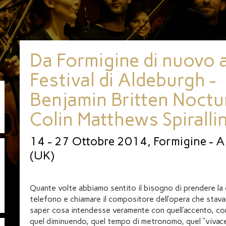
Da Formigine di nuovo a
Festival di Aldeburgh -
Benjamin Britten Noctu
Colin Matthews Spiralli
14 - 27 Ottobre 2014, Formigine - 
(UK)
Quante volte abbiamo sentito il bisogno di prendere la
telefono e chiamare il compositore dell’opera che sta
saper cosa intendesse veramente con quell’accento, co
quel diminuendo, quel tempo di metronomo, quel “vivace