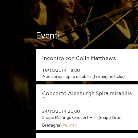
Eventi
Incontro con Colin Matthews
19/10/2014 18:00
Auditorium Spira mirabilis (Formigine Italia)
Concerto Aldeburgh Spira mirabilis
1
24/10/2014 20:00
Snape Maltings Concert Hall (Snape Gran
Bretagna)
Più info