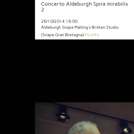
Concerto Aldeburgh Spira mirabilis
2
26/10/2014 16:00
Aldeburgh Snape Malting's Britten Studio
(Snape Gran Bretagna)
Più info
Previous