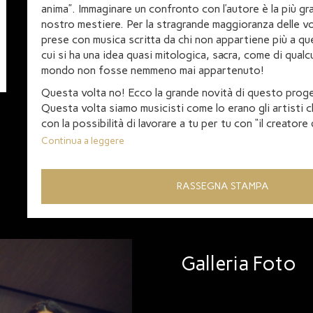
anima”. Immaginare un confronto con l’autore è la più gr
nostro mestiere. Per la stragrande maggioranza delle vo
prese con musica scritta da chi non appartiene più a q
cui si ha una idea quasi mitologica, sacra, come di qual
mondo non fosse nemmeno mai appartenuto!
Questa volta no! Ecco la grande novità di questo prog
Questa volta siamo musicisti come lo erano gli artisti cl
con la possibilità di lavorare a tu per tu con “il creatore
da imparare... anche semplicemente dall’esperienza ste
Continua a leggere
interazione. È il grande miracolo della musica contempor
di iniziare questo nuovo cammino con Colin Matthews e
Barcarolle, un brano immaginato da lui come movimento 
RASSEGNA STAMPA
Sinfonia n. 8 di Beethoven. Sarà lui ad aiutarci a raccont
Next
Galleria Foto